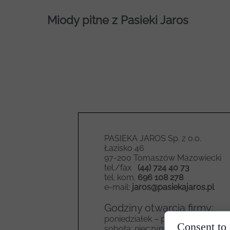
Miody pitne z Pasieki Jaros
PASIEKA JAROS Sp. z o.o.
Łazisko 46
97-200 Tomaszów Mazowiecki
tel./fax
(44) 724 40 73
tel. kom.
696 108 278
e-mail:
jaros@pasiekajaros.pl
Godziny otwarcia firmy:
poniedziałek – piątek: 7.00 – 15.0
Consent to
sobota: nieczynne