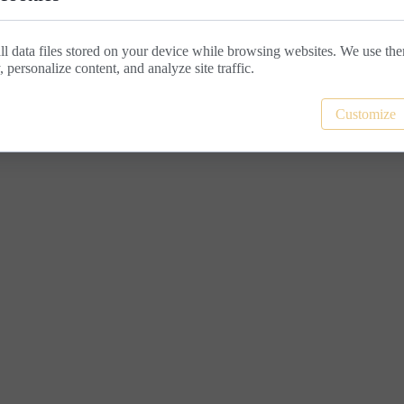
ll data files stored on your device while browsing websites. We use th
y, personalize content, and analyze site traffic.
0
Customize