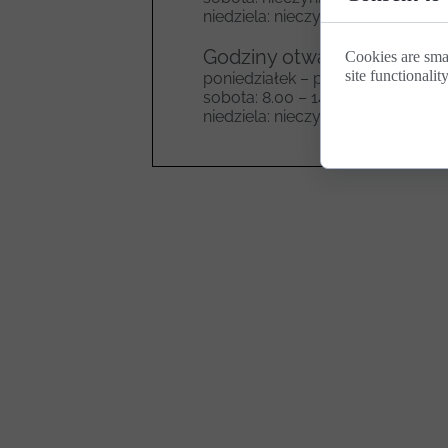
niedziela: nieczynne
Godziny otwarcia sklepu:
Cookies are sma
site functionalit
poniedziałek – piątek: 7.00 – 18.0
sobota: 8.00 – 14.00
niedziela: nieczynne