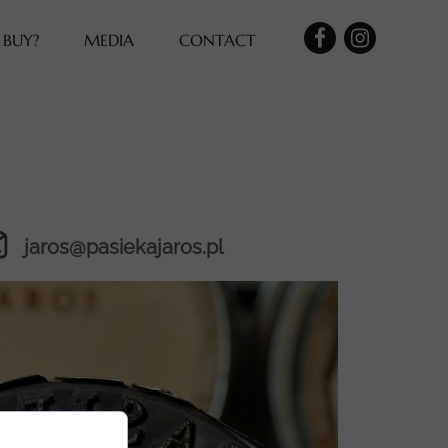
 BUY?
MEDIA
CONTACT
jaros@pasiekajaros.pl