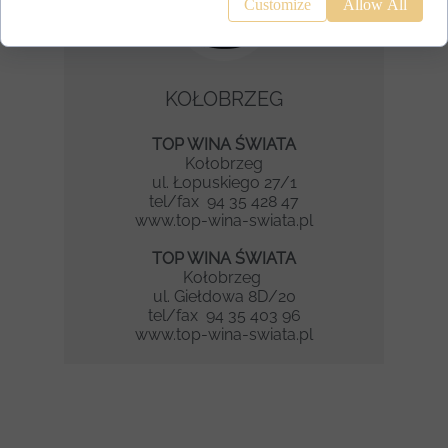
Customize
Allow All
KOŁOBRZEG
TOP WINA ŚWIATA
Kołobrzeg
ul. Łopuskiego 27/1
tel/fax 94 35 428 47
www.top-wina-swiata.pl
TOP WINA ŚWIATA
Kołobrzeg
ul. Giełdowa 8D/20
tel/fax 94 35 403 96
www.top-wina-swiata.pl