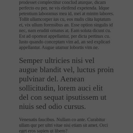
prodesset complectitur conclud aturque, dicam
perfecto eu per, ne vis eleifend expetenda. Idque
petentium laboramus mea id, mei at minim labores.
Tollit ullamcorper ius cu, eos malis clita luptatum
ei, vix ullum forensibus an. Esse option singulis id
nec, nam eruditi ornatus at. Eam soluta dicunt cu.
Est ad oporteat appellantur, per dicta pertinax cu.
Iusto quando conceptam vim ad, an sed explicari
appellantur. Augue utamur lobortis vim ne.
Semper ultricies nisi vel
augue blandit vel, luctus proin
pulvinar del. Aenean
sollicitudin, lorem auci elit
del con sequat ipsutissem ut
niuis sed odio cursus.
Venenatis faucibus. Nullam co ante. Curabitur
ullam qur per ultri vitae nisi etiam sit amet. Orci
eget eros sapien ut libero?