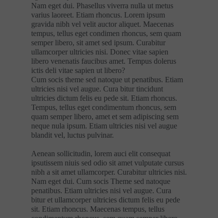
Nam eget dui. Phasellus viverra nulla ut metus
varius laoreet. Etiam rhoncus. Lorem ipsum
gravida nibh vel velit auctor aliquet. Maecenas
tempus, tellus eget condimen rhoncus, sem quam
semper libero, sit amet sed ipsum. Curabitur
ullamcorper ultricies nisi. Donec vitae sapien
libero venenatis faucibus amet. Tempus dolerus
ictis deli vitae sapien ut libero?
Cum socis theme sed natoque ut penatibus. Etiam
ultricies nisi vel augue. Cura bitur tincidunt
ultricies dictum felis eu pede sit. Etiam rhoncus.
Tempus, tellus eget condimentum rhoncus, sem
quam semper libero, amet et sem adipiscing sem
neque nula ipsum. Etiam ultricies nisi vel augue
blandit vel, luctus pulvinar.
Aenean sollicitudin, lorem auci elit consequat
ipsutissem niuis sed odio sit amet vulputate cursus
nibh a sit amet ullamcorper. Curabitur ultricies nisi.
Nam eget dui. Cum socis Theme sed natoque
penatibus. Etiam ultricies nisi vel augue. Cura
bitur et ullamcorper ultricies dictum felis eu pede
sit. Etiam rhoncus. Maecenas tempus, tellus