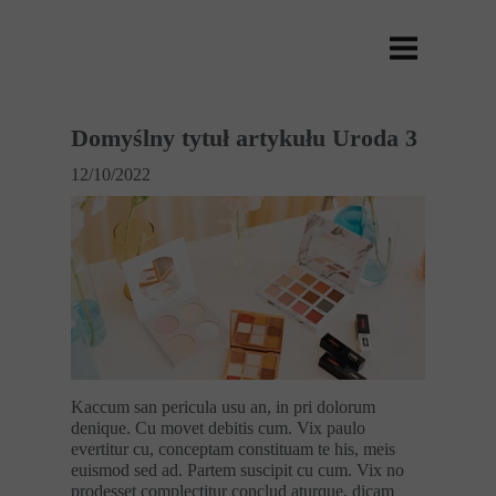
Domyślny tytuł artykułu Uroda 3
12/10/2022
Kaccum san pericula usu an, in pri dolorum
denique. Cu movet debitis cum. Vix paulo
evertitur cu, conceptam constituam te his, meis
euismod sed ad. Partem suscipit cu cum. Vix no
prodesset complectitur conclud aturque, dicam