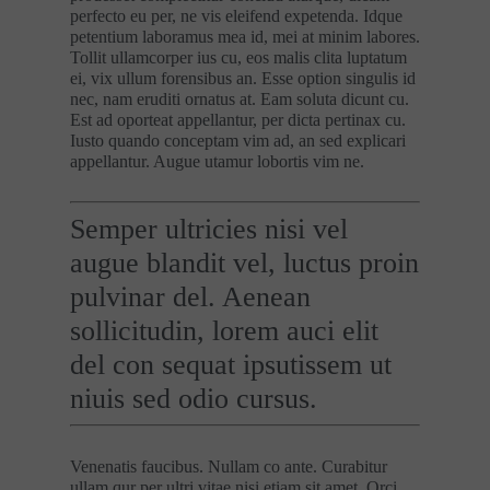
perfecto eu per, ne vis eleifend expetenda. Idque
petentium laboramus mea id, mei at minim labores.
Tollit ullamcorper ius cu, eos malis clita luptatum
ei, vix ullum forensibus an. Esse option singulis id
nec, nam eruditi ornatus at. Eam soluta dicunt cu.
Est ad oporteat appellantur, per dicta pertinax cu.
Iusto quando conceptam vim ad, an sed explicari
appellantur. Augue utamur lobortis vim ne.
Semper ultricies nisi vel
augue blandit vel, luctus proin
pulvinar del. Aenean
sollicitudin, lorem auci elit
del con sequat ipsutissem ut
niuis sed odio cursus.
Venenatis faucibus. Nullam co ante. Curabitur
ullam qur per ultri vitae nisi etiam sit amet. Orci