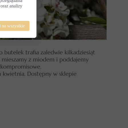
przeglądania
 oraz analizy
 na wszystkie
butelek trafia zaledwie kilkadziesiąt
ok mieszamy z miodem i poddajemy
bezkompromisowe.
 kwietnia. Dostępny w sklepie