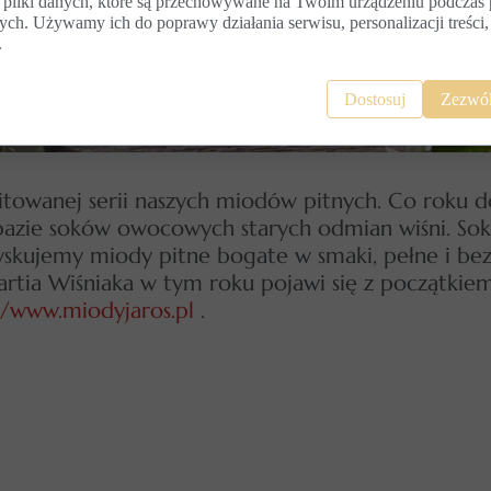
 pliki danych, które są przechowywane na Twoim urządzeniu podczas 
ych. Używamy ich do poprawy działania serwisu, personalizacji treści,
.
Dostosuj
Zezwól
towanej serii naszych miodów pitnych. Co roku do 
a bazie soków owocowych starych odmian wiśni. S
zyskujemy miody pitne bogate w smaki, pełne i 
artia Wiśniaka w tym roku pojawi się z początkiem
//www.miodyjaros.pl
.