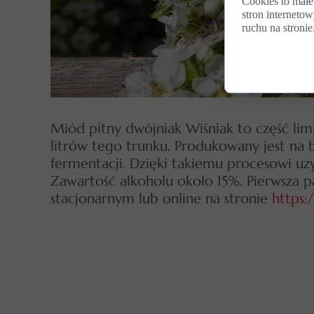
Cookies to małe
stron internetow
ruchu na stronie
Miód pitny dwójniak Wiśniak to część limi
litrów tego trunku. Produkowany jest n
fermentacji. Dzięki takiemu procesowi u
Zawartość alkoholu około 15%. Pierwsza p
stacjonarnym lub online na stronie
https: