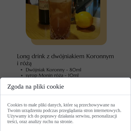
Long drink z dwójniakiem Koronnym
i różą
Dwójniak Koronny - 80ml
syrop Monin róża - 10ml
sok z cytryny - 20 ml
Zgoda na pliki cookie
1 łyżeczka miodu wielokwiatowego
dopełnienie Kinley woda różana
serwowane w szkle do wina
Cookies to małe pliki danych, które są przechowywane na
Twoim urządzeniu podczas przeglądania stron internetowych.
Używamy ich do poprawy działania serwisu, personalizacji
treści, oraz analizy ruchu na stronie.