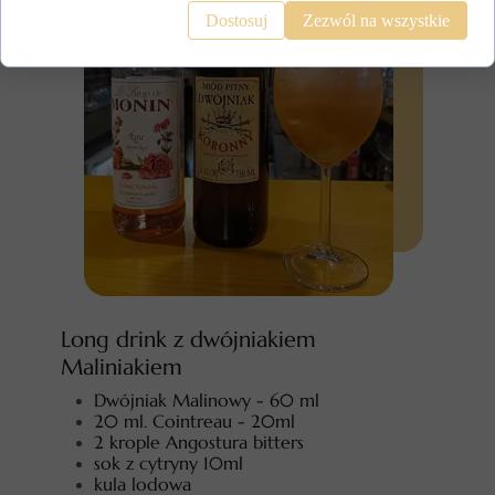
Dostosuj
Zezwól na wszystkie
Long drink z dwójniakiem
Maliniakiem
Dwójniak Malinowy - 60 ml
20 ml. Cointreau - 20ml
2 krople Angostura bitters
sok z cytryny 10ml
kula lodowa